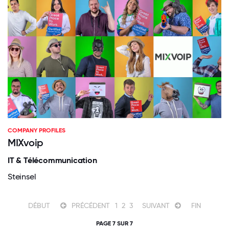
COMPANY PROFILES
MIXvoip
IT & Télécommunication
Steinsel
DÉBUT
PRÉCÉDENT
1
2
3
SUIVANT
FIN
PAGE 7 SUR 7