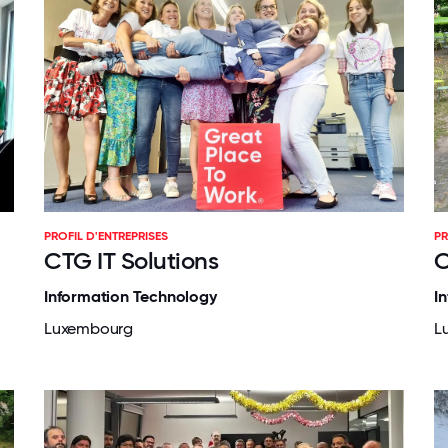
PROFIL D'ENTREPRISES
PR
CTG IT Solutions
C
Information Technology
I
Luxembourg
L