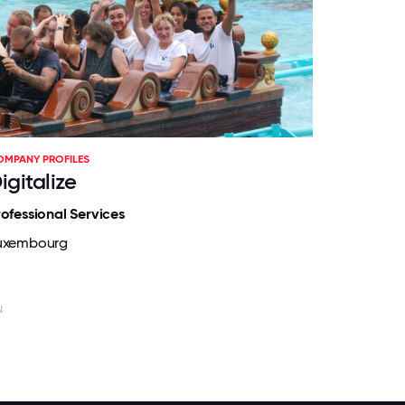
OMPANY PROFILES
igitalize
rofessional Services
uxembourg
N