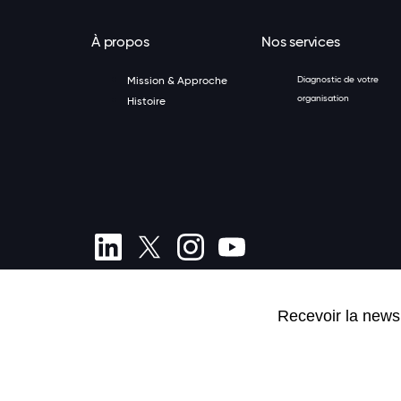
À propos
Nos services
Mission & Approche
Diagnostic de votre
organisation
Histoire
(+352) 20 80 84 01
Termes et conditions
Politique de confidentialité
Inscriptio
Préférences de cookies