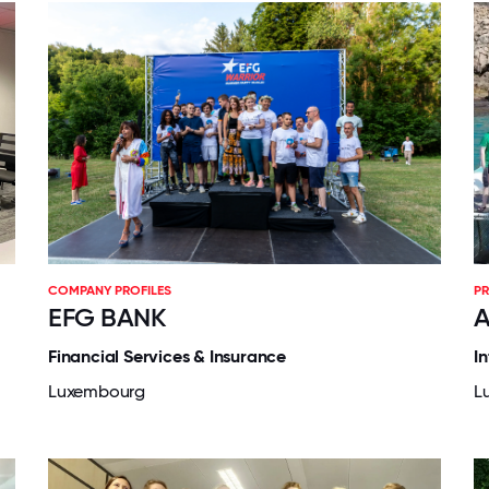
COMPANY PROFILES
PR
EFG BANK
A
Financial Services & Insurance
I
Luxembourg
L