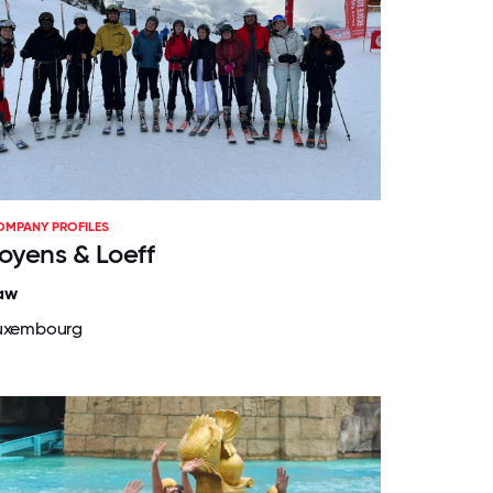
OMPANY PROFILES
oyens & Loeff
aw
uxembourg