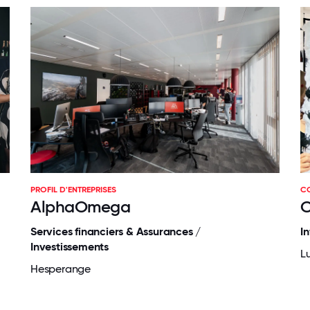
PROFIL D'ENTREPRISES
C
AlphaOmega
C
Services financiers & Assurances /
I
Investissements
L
Hesperange