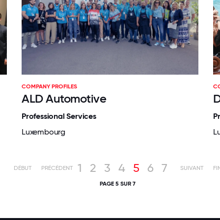
COMPANY PROFILES
C
ALD Automotive
D
Professional Services
P
Luxembourg
L
1
2
3
4
5
6
7
DÉBUT
PRÉCÉDENT
SUIVANT
FI
PAGE 5 SUR 7