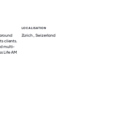
LOCALISATION
 around
Zürich , Swizerland
s clients.
nd multi-
ss Life AM