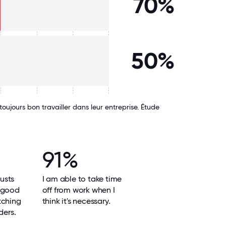
70%
50%
ujours bon travailler dans leur entreprise. Étude
91%
usts
I am able to take time
 good
off from work when I
tching
think it's necessary.
ders.