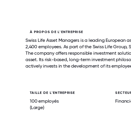
À PROPOS DE L'ENTREPRISE
Swiss Life Asset Managers is a leading European a
2,400 employees. As part of the Swiss Life Group, Sw
The company offers responsible investment solutions
asset. Its risk-based, long-term investment philoso
actively invests in the development of its employe
TAILLE DE L'ENTREPRISE
SECTEU
100 employés
Financi
(Large)