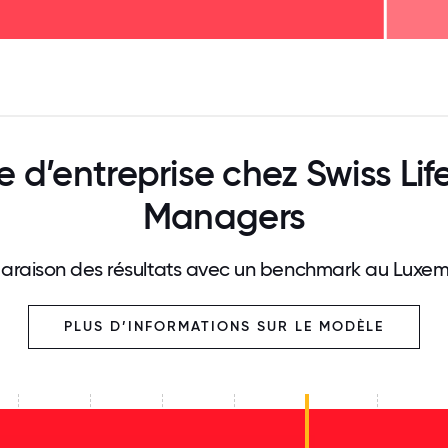
125
31.25
34.375
37.5
40.625
43.75
46.875
50
53.125
56.25
59.375
62.5
65.625
68
e d’entreprise chez Swiss Lif
Managers
raison des résultats avec un benchmark au Luxe
PLUS D’INFORMATIONS SUR LE MODÈLE