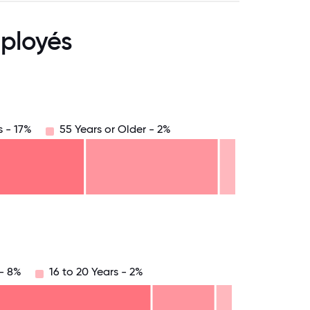
ployés
s - 17%
55 Years or Older - 2%
8.75
71.875
75
78.125
81.25
84.375
87.5
90.625
93.75
96.875
100
 - 8%
16 to 20 Years - 2%