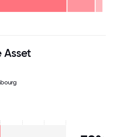
.75
71.875
75
78.125
81.25
84.375
87.5
90.625
93.75
96.875
100
e Asset
mbourg