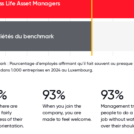
ss Life Asset Managers
iétés du benchmark
k : Pourcentage d’employés affirmant qu’il fait souvent ou presque to
e dans 1.000 entreprises en 2024 au Luxembourg.
%
93%
93%
here are
When you join the
Management tr
fairly
company, you are
people to do a
ess of their
made to feel welcome.
job without wa
orientation.
over their shoul