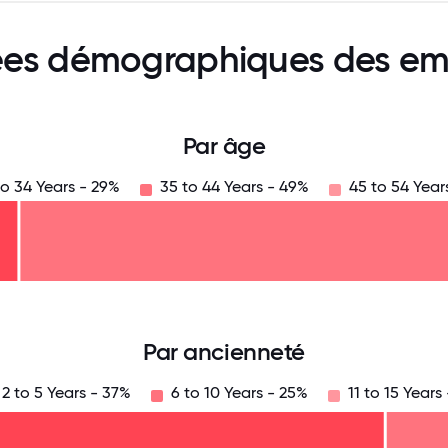
es démographiques des em
Par âge
to 34 Years - 29%
35 to 44 Years - 49%
45 to 54 Year
125
31.25
34.375
37.5
40.625
43.75
46.875
50
53.125
56.25
59.375
62.5
65.625
6
Par ancienneté
2 to 5 Years - 37%
6 to 10 Years - 25%
11 to 15 Years