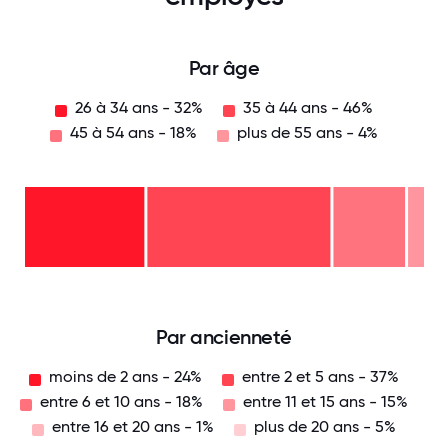
Par âge
26 à 34 ans - 32%
35 à 44 ans - 46%
45 à 54 ans - 18%
plus de 55 ans - 4%
plus
de
55
ans
45
-
à
4%
54
35
ans
à
-
44
18%
26
ans
à
-
34
46%
ans
-
32%
0
12.5
25
37.5
50
62.5
75
87.5
100
Par ancienneté
moins de 2 ans - 24%
entre 2 et 5 ans - 37%
entre 6 et 10 ans - 18%
entre 11 et 15 ans - 15%
entre 16 et 20 ans - 1%
plus de 20 ans - 5%