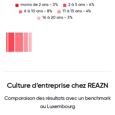
moins de 2 ans - 3%
2 à 5 ans - 6%
6 à 10 ans - 8%
11 à 15 ans - 4%
16 à 20 ans - 3%
16
à
20
ans
11
à
-
3%
15
6 à
ans
10
2 à
-
ans
5
4%
-
ans
moins
8%
-
de 2
6%
ans -
3%
0
12.5
25
37.5
50
62.5
75
87.5
100
Culture d’entreprise chez REAZN
Comparaison des résultats avec un benchmark
au Luxembourg