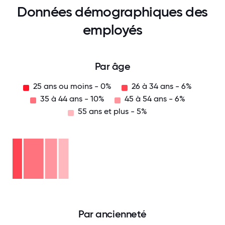
Données démographiques des
employés
Par âge
25 ans ou moins - 0%
26 à 34 ans - 6%
35 à 44 ans - 10%
45 à 54 ans - 6%
55 ans et plus - 5%
55
ans
et
plus
45
-
à
5%
54
35
ans
à
-
44
26
6%
ans
à
-
34
10%
25
ans
ans
-
ou
6%
moins
- 0%
0
12.5
25
37.5
50
62.5
75
87.5
100
Par ancienneté