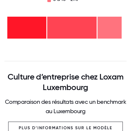
6 à
10
-
21%
2 à
5
ans
-
moins
43%
de 2
ans -
36%
0
12.5
25
37.5
50
62.5
75
87.5
100
Culture d’entreprise chez Loxam
Luxembourg
Comparaison des résultats avec un benchmark
au Luxembourg
PLUS D’INFORMATIONS SUR LE MODÈLE