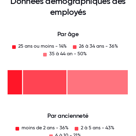
Données démographiques des
employés
Par âge
25 ans ou moins - 14%
26 à 34 ans - 36%
35 à 44 an - 50%
35
à
44
an
-
26
50%
à
34
ans
-
25
36%
ans
ou
moins
- 14%
0
12.5
25
37.5
50
62.5
75
87.5
100
Par ancienneté
moins de 2 ans - 36%
2 à 5 ans - 43%
6 à 10 - 21%