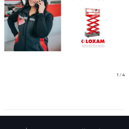
/ 4
1 / 4