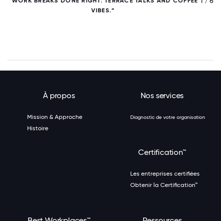
/ 6
1 / 6
“WORK BREAKS DONE RIGHT: TERRACE TALKS AND COFFEE
VIBES.”
À propos
Nos services
Mission & Approche
Diagnostic de votre organisation
Histoire
Certification™
Les entreprises certifiées
Obtenir la Certification™
Best Workplaces™
Ressources