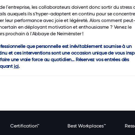
e l'entreprise, les collaborateurs doivent donc sortir du stress 
ails auxquels ils s'hyper-adaptent en continu pour se concentre
ivrer leur performance avec joie et légèreté. Alors comment peut
incertain en déployant motivation et enthousiasme ? Venez le
ars prochain à l'Abbaye de Neimënster !
rofessionnelle que personnelle est inévitablement soumise à un
u et ces interventions sont une occasion unique de vous inspi
faire une vraie force au quotidien… Réservez vos entrées dès
iquant
ici
.
Certification™
Best Workplaces™
Ress