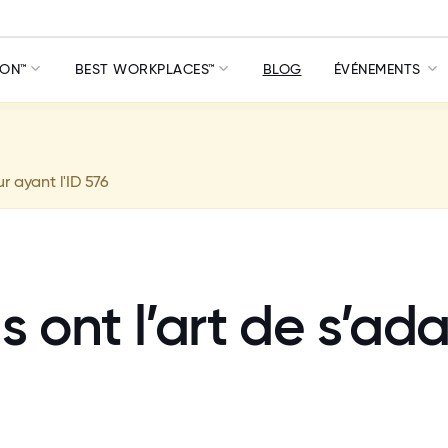
ION™
BEST WORKPLACES™
BLOG
ÉVÉNEMENTS
ur ayant l'ID 576
ls ont l’art de s’a