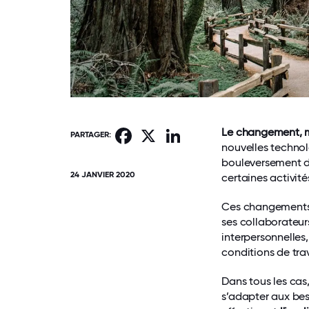
Le changement, m
Facebook
X
LinkedIn
PARTAGER:
nouvelles techno
bouleversement de
24 JANVIER 2020
certaines activités
Ces changements f
ses collaborateurs
interpersonnelles,
conditions de trav
Dans tous les cas
s’adapter aux be