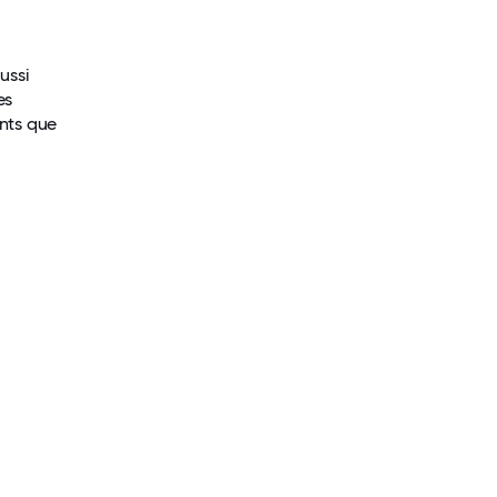
ussi
es
ents que