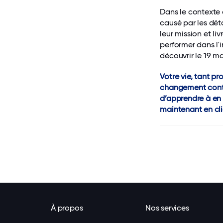
Dans le contexte d
causé par les dét
leur mission et l
performer dans l'
découvrir le 19 m
Votre vie, tant p
changement contin
d’apprendre à en 
maintenant en cl
À propos
Nos services