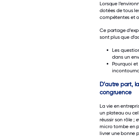
Lorsque l’environ
dotées de tous le
compétentes et ou
Ce partage d’expé
sont plus que d’ac
Les questio
dans un env
Pourquoi et
incontourna
D’autre part, l
congruence
La vie en entrepr
un plateau ou cel
réussir son rôle ;
micro tombe en pa
livrer une bonne p