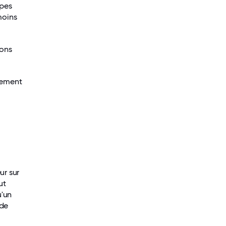
ipes
moins
ions
vement
e
ur sur
ut
u'un
 de