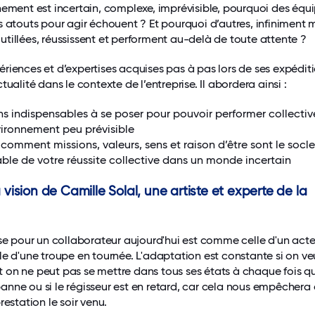
nement est incertain, complexe, imprévisible, pourquoi des équ
s atouts pour agir échouent ? Et pourquoi d’autres, infiniment 
tillées, réussissent et performent au-delà de toute attente ?
riences et d’expertises acquises pas à pas lors de ses expédit
tualité dans le contexte de l’entreprise. Il abordera ainsi :
ns indispensables à se poser pour pouvoir performer collecti
ironnement peu prévisible
 comment missions, valeurs, sens et raison d’être sont le socl
ble de votre réussite collective dans un monde incertain
a vision de Camille Solal, une artiste et experte de la
ise pour un collaborateur aujourd'hui est comme celle d'un acte
le d'une troupe en tournée. L'adaptation est constante si on ve
 et on ne peut pas se mettre dans tous ses états à chaque fois q
nne ou si le régisseur est en retard, car cela nous empêchera
restation le soir venu.