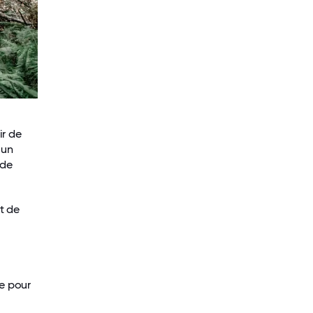
ir de
 un
 de
t de
re pour