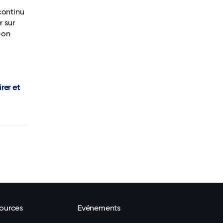
continu
r sur
-on
rer et
ources
Evénements