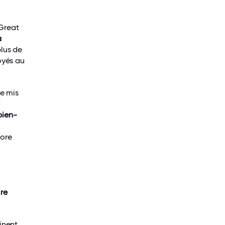
Great
à
plus de
oyés au
e mis
7
bien-
core
ire
inent