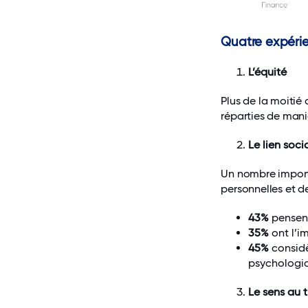
Quatre expérie
L’équité
Plus de la moitié
réparties de mani
Le lien soci
Un nombre import
personnelles et d
43%
pensent
35%
ont l’i
45%
considè
psychologi
Le sens au t