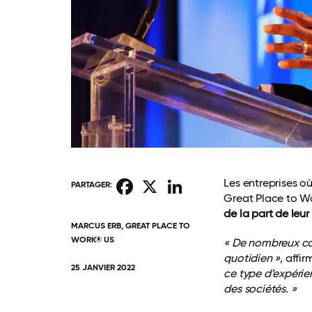
Les entreprises où
Facebook
X
LinkedIn
PARTAGER:
Great Place to W
de la part de le
MARCUS ERB, GREAT PLACE TO
WORK® US
« De nombreux co
quotidien »
, affi
25 JANVIER 2022
ce type d’expérien
des sociétés. »