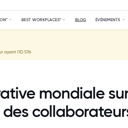
ION™
BEST WORKPLACES™
BLOG
ÉVÉNEMENTS
ur ayant l'ID 576
tive mondiale su
des collaborateur