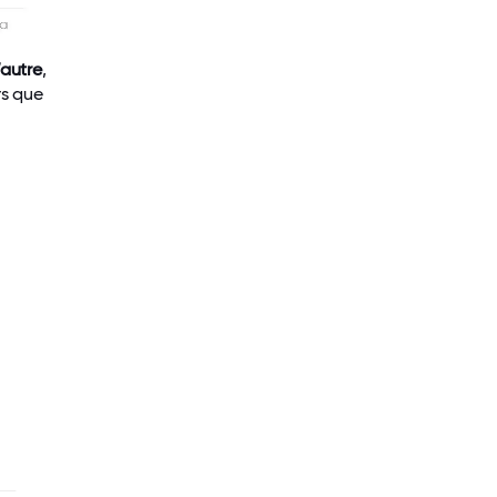
’autre
,
rs que