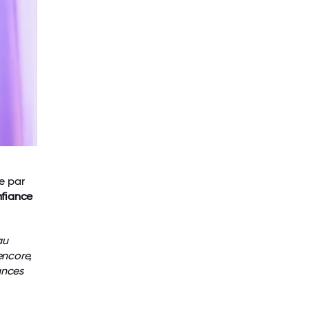
ée par
fiance
au
encore,
ances