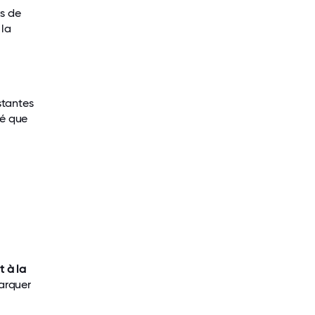
as de
 la
stantes
ué que
t à la
arquer