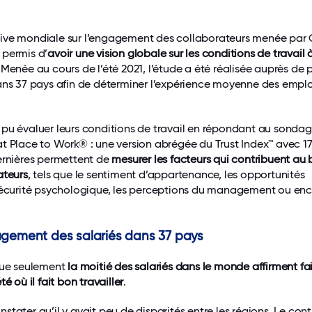
ive mondiale sur l’engagement des collaborateurs menée par 
 permis d’
avoir une vision globale sur les conditions de travail 
. Menée au cours de l’été 2021, l’étude a été réalisée auprès de 
ans 37 pays afin de déterminer l’expérience moyenne des empl
pu évaluer leurs conditions de travail en répondant au sondag
t Place to Work® : une version abrégée du Trust Index™ avec 1
ernières permettent de
mesurer les facteurs qui contribuent au 
ateurs
, tels que le sentiment d’appartenance, les opportunités
 sécurité psychologique, les perceptions du management ou en
agement des salariés dans 37 pays
 que seulement
la moitié des salariés dans le monde affirment fa
é où il fait bon travailler
.
tater qu’il y avait peu de disparités entre les régions. Le cont