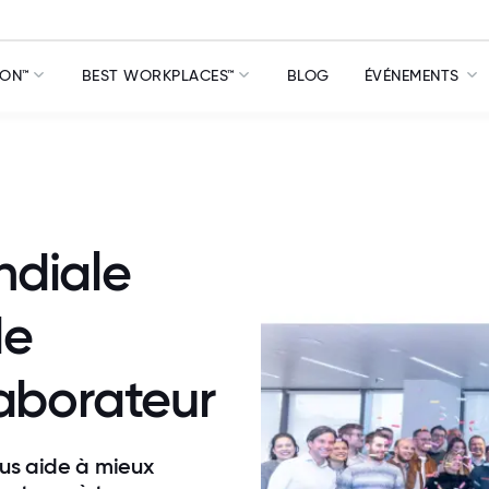
ION™
BEST WORKPLACES™
BLOG
ÉVÉNEMENTS
ndiale
de
laborateur
us aide à mieux