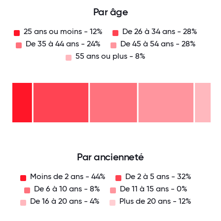
Par âge
25 ans ou moins - 12%
De 26 à 34 ans - 28%
De 35 à 44 ans - 24%
De 45 à 54 ans - 28%
55 ans ou plus - 8%
55
ans
ou
De
plus
45
-
à
8%
De
54
35
ans
à
De
-
44
26
28%
ans
à
-
34
25
24%
ans
ans
-
ou
28%
moins
- 12%
0
12.5
25
37.5
50
62.5
75
87.5
100
Par ancienneté
Moins de 2 ans - 44%
De 2 à 5 ans - 32%
De 6 à 10 ans - 8%
De 11 à 15 ans - 0%
De 16 à 20 ans - 4%
Plus de 20 ans - 12%