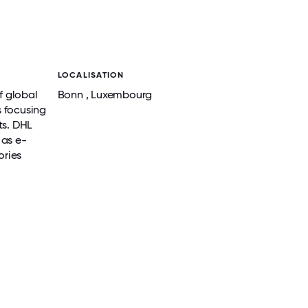
LOCALISATION
f global
Bonn , Luxembourg
s focusing
ts. DHL
 as e-
ories