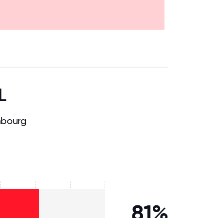
.75
71.875
75
78.125
81.25
84.375
87.5
90.625
93.75
96.875
100
L
mbourg
81%