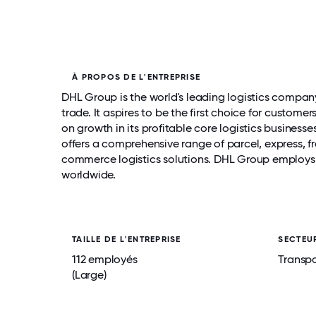
À PROPOS DE L'ENTREPRISE
DHL Group is the world's leading logistics compa
trade. It aspires to be the first choice for custom
on growth in its profitable core logistics businesse
offers a comprehensive range of parcel, express, 
commerce logistics solutions. DHL Group employs 
worldwide.
TAILLE DE L'ENTREPRISE
SECTEU
112 employés
Transpo
(Large)