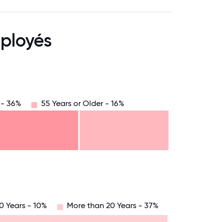
ployés
 - 36%
55 Years or Older - 16%
8.75
71.875
75
78.125
81.25
84.375
87.5
90.625
93.75
96.875
100
20 Years - 10%
More than 20 Years - 37%