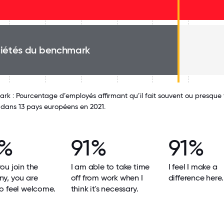
iétés du benchmark
k : Pourcentage d’employés affirmant qu’il fait souvent ou presque to
 dans 13 pays européens en 2021.
2%
91%
91%
u join the
I am able to take time
I feel I make a
y, you are
off from work when I
difference here.
o feel welcome.
think it's necessary.