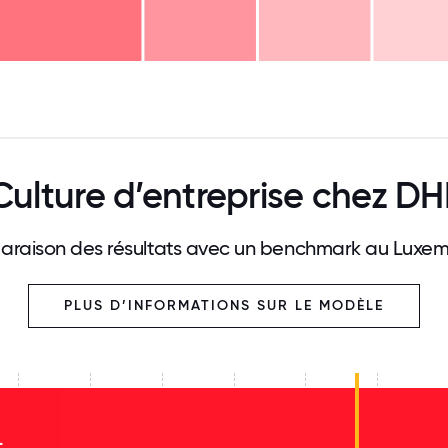
125
31.25
34.375
37.5
40.625
43.75
46.875
50
53.125
56.25
59.375
62.5
65.625
68
Culture d’entreprise chez DH
raison des résultats avec un benchmark au Luxe
PLUS D’INFORMATIONS SUR LE MODÈLE
L