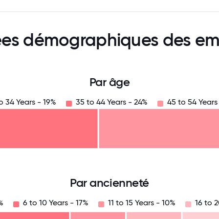
es démographiques des em
Par âge
o 34 Years - 19%
35 to 44 Years - 24%
45 to 54 Years
125
31.25
34.375
37.5
40.625
43.75
46.875
50
53.125
56.25
59.375
62.5
65.625
6
Par ancienneté
%
6 to 10 Years - 17%
11 to 15 Years - 10%
16 to 