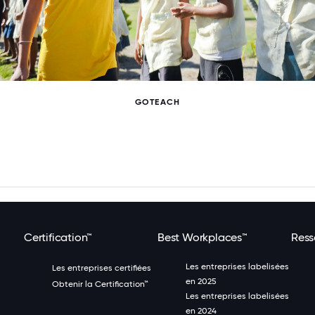
GOTEACH
Certification™
Best Workplaces™
Ress
Les entreprises labelisées
Les entreprises certifiées
en 2025
Obtenir la Certification™
Les entreprises labelisées
en 2024