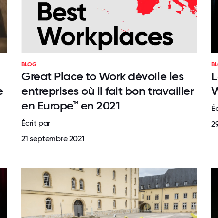
BLOG
B
Great Place to Work dévoile les
L
e
entreprises où il fait bon travailler
W
en Europe™ en 2021
Éc
Écrit par
29
21 septembre 2021