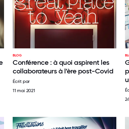
BLOG
B
e
Conférence : à quoi aspirent les
G
collaborateurs à l’ère post-Covid
p
u
Écrit par
Éc
11 mai 2021
24