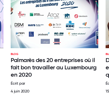
BLOG
B
Palmarès des 20 entreprises où il
D
fait bon travailler au Luxembourg
e
en 2020
q
Écrit par
Éc
4 juin 2020
1