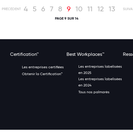
4
5
6
7
8
9
10
11
12
13
PRÉCÉDENT
SUIVA
PAGE 9 SUR 14
Certification™
Best Workplaces™
Ress
Les entreprises labelisées
Les entreprises certifiées
en 2025
Obtenir la Certification™
Les entreprises labelisées
en 2024
Tous nos palmarès